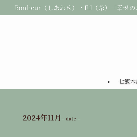
Bonheur（しあわせ）・Fil（糸）――「幸せ
七飯本
2024年11月
– date –