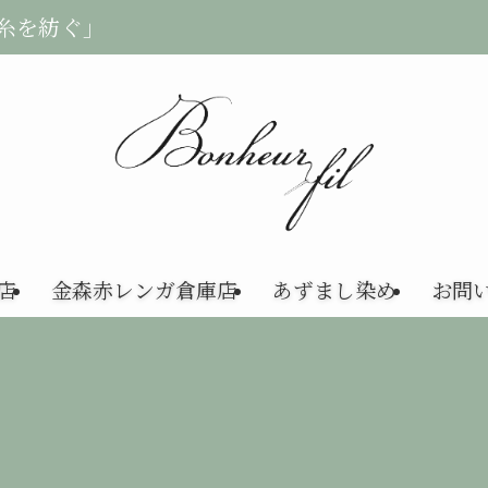
の糸を紡ぐ」
店
金森赤レンガ倉庫店
あずまし染め
お問