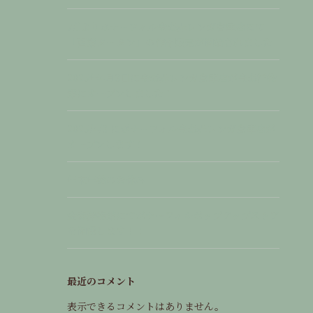
7/1よりボナーフィル金森赤レンガ倉庫店にて
「函館タータン」の作品販売が開始されました
2025年4月3日に金森赤レンガ倉庫店が金森洋物
館にオープンしました！
2025/4/3 にボナーフィル金森赤レンガ倉庫店が
オープンします！
年末年始のお休み
金森洋物館にてボナーフィルポップアップストア
を開催します！！
最近のコメント
表示できるコメントはありません。